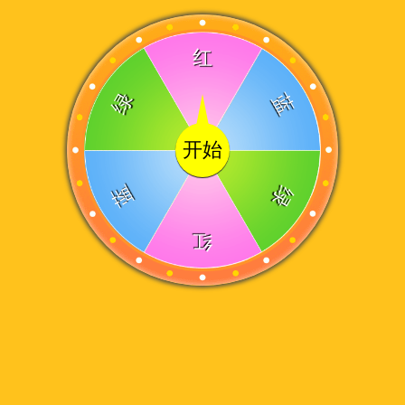
红
绿
蓝
开始
蓝
绿
红