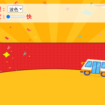
型：
度：
快